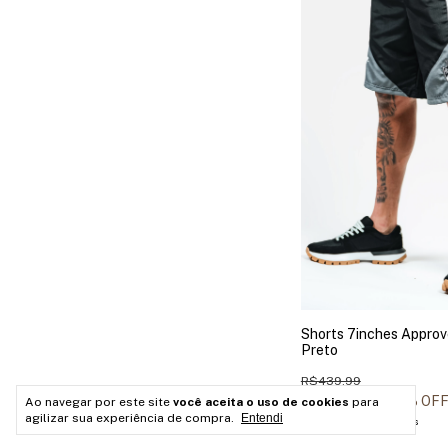
Shorts 7inches Approv
Preto
R$439,99
R$175,99
60
% OF
Ao navegar por este site
você aceita o uso de cookies
para
agilizar sua experiência de compra.
Entendi
2
x
de
R$88,00
sem juros