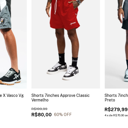
e X Vasco Vg
Shorts 7inches Approve Classic
Shorts 7inc
Vermelho
Preto
R$199,99
R$279,99
R$80,00
F
60
% OFF
4
x
de
R$70,00
se