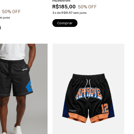
R$369,99
R$185,00
50
% OFF
50
% OFF
3
x
de
R$61,67
sem juros
m juros
Comprar