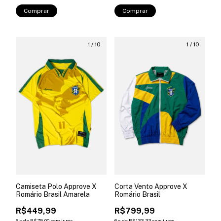
Comprar
Comprar
1
/
10
1
/
10
Camiseta Polo Approve X
Corta Vento Approve X
Romário Brasil Amarela
Romário Brasil
R$449,99
R$799,99
6
x
de
R$75,00
sem juros
6
x
de
R$133,33
sem juros