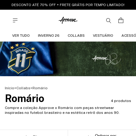
DESCONTO ATÉ 70% OFF + FRETE GRÁTIS POR TEMPO LIMITADO!
VER TUDO
INVERNO 26
COLLABS
VESTUÁRIO
ACESSÓ
Início
>
Collabs
>
Romário
Romário
4 produtos
Compre a coleção Approve x Romário com peças streetwear
inspiradas no futebol brasileiro e na estética retrô dos anos 90.
Ordenar por: