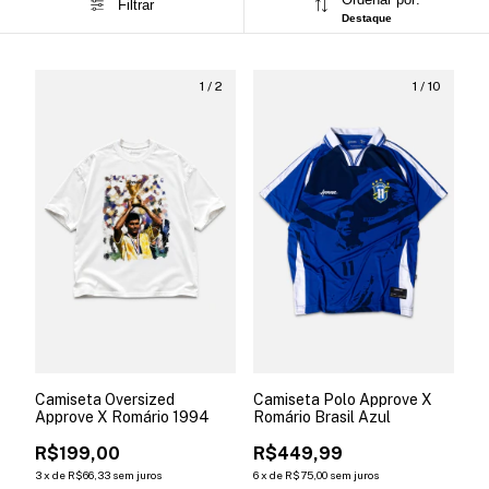
Filtrar
Destaque
1
/
2
1
/
10
Camiseta Oversized
Camiseta Polo Approve X
Approve X Romário 1994
Romário Brasil Azul
R$199,00
R$449,99
3
x
de
R$66,33
sem juros
6
x
de
R$75,00
sem juros