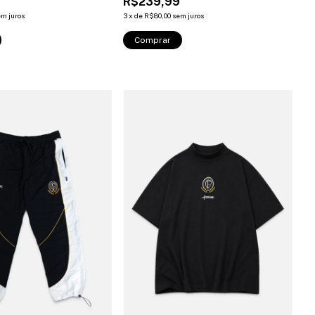
9
R$239,99
em juros
3
x
de
R$80,00
sem juros
Comprar