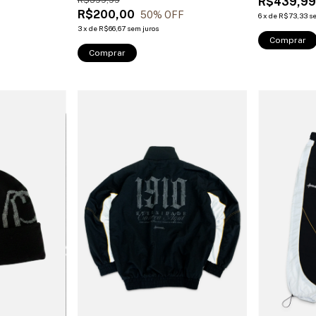
R$399,99
R$439,9
R$200,00
50
% OFF
6
x
de
R$73,33
s
3
x
de
R$66,67
sem juros
Comprar
Comprar