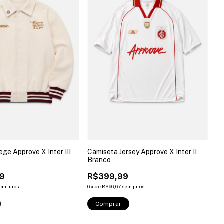
ege Approve X Inter III
Camiseta Jersey Approve X Inter II
Branco
99
R$399,99
em juros
6
x
de
R$66,67
sem juros
Comprar