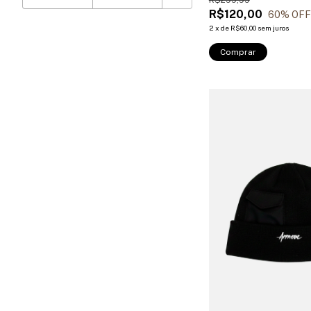
R$299,99
R$120,00
60
% OFF
2
x
de
R$60,00
sem juros
Comprar