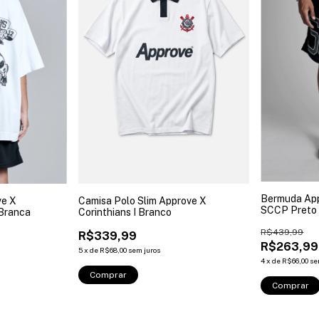
Bermuda App
ve X
Camisa Polo Slim Approve X
SCCP Preto
 Branca
Corinthians I Branco
R$439,99
R$339,99
R$263,99
5
x
de
R$68,00
sem juros
4
x
de
R$66,00
se
Comprar
Comprar