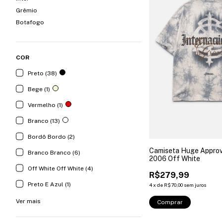
Grêmio
Botafogo
COR
Preto (38)
Bege (1)
Vermelho (1)
Branco (13)
Bordô Bordo (2)
Camiseta Huge Approve 
Branco Branco (6)
2006 Off White
Off White Off White (4)
R$279,99
Preto E Azul (1)
4
x
de
R$70,00
sem juros
Ver mais
Comprar