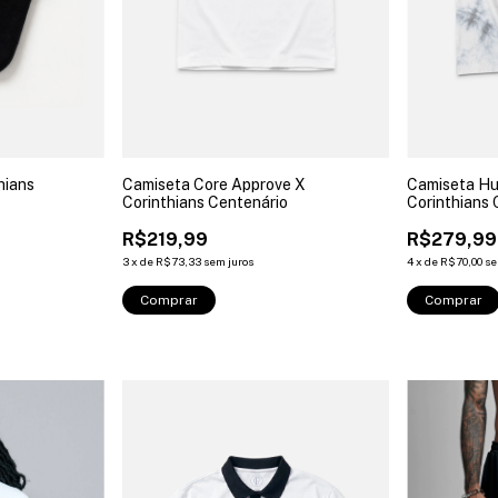
hians
Camiseta Core Approve X
Camiseta Hu
Corinthians Centenário
Corinthians 
R$219,99
R$279,99
3
x
de
R$73,33
sem juros
4
x
de
R$70,00
se
Comprar
Comprar