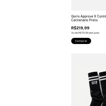
Gorro Approve X Corin
Centenário Preto
R$219,99
3
x
de
R$73,33
sem juros
Comprar