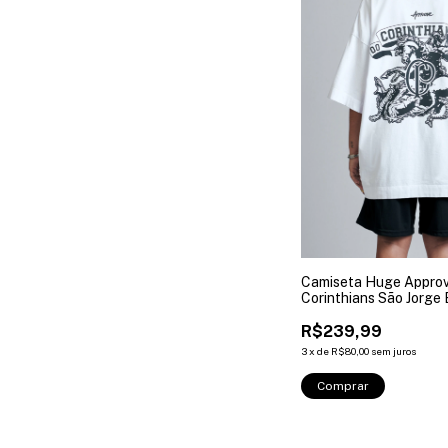
Camiseta Huge Appro
Corinthians São Jorge
R$239,99
3
x
de
R$80,00
sem juros
Comprar