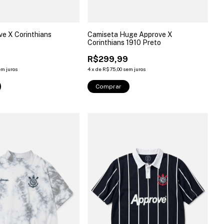
ve X Corinthians
Camiseta Huge Approve X
Corinthians 1910 Preto
9
R$299,99
em juros
4
x
de
R$75,00
sem juros
Comprar