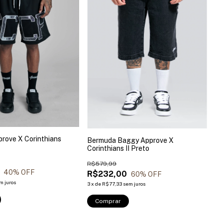
rove X Corinthians
Bermuda Baggy Approve X
Corinthians II Preto
R$579,99
40
% OFF
R$232,00
60
% OFF
m juros
3
x
de
R$77,33
sem juros
Comprar