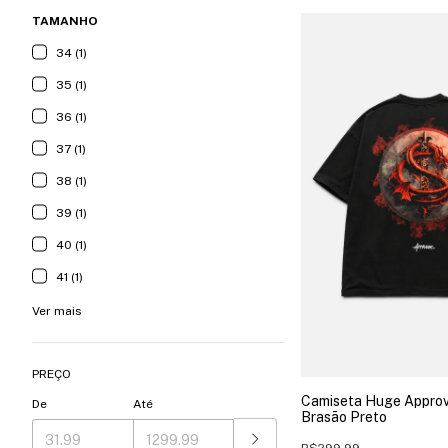
TAMANHO
34 (1)
35 (1)
36 (1)
37 (1)
38 (1)
39 (1)
40 (1)
41 (1)
Ver mais
PREÇO
Camiseta Huge Approve
De
Até
Brasão Preto