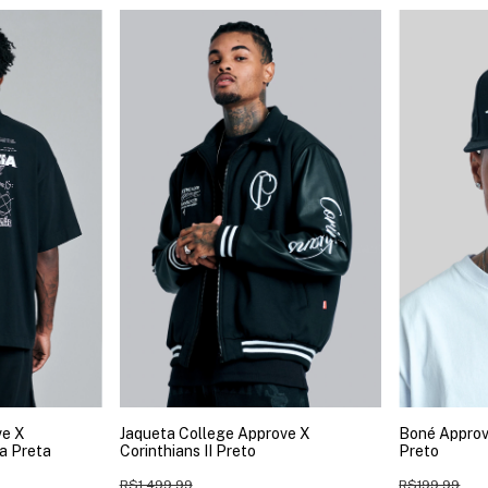
ve X
Jaqueta College Approve X
Boné Approv
a Preta
Corinthians II Preto
Preto
R$1.499,99
R$199,99