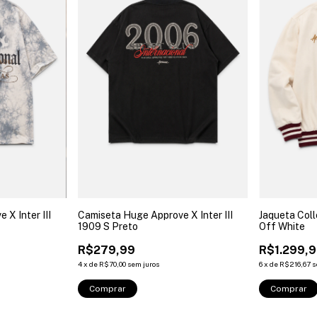
X Inter III
Camiseta Huge Approve X Inter III
Jaqueta Coll
1909 S Preto
Off White
R$279,99
R$1.299,
4
x
de
R$70,00
sem juros
6
x
de
R$216,67
s
Comprar
Comprar