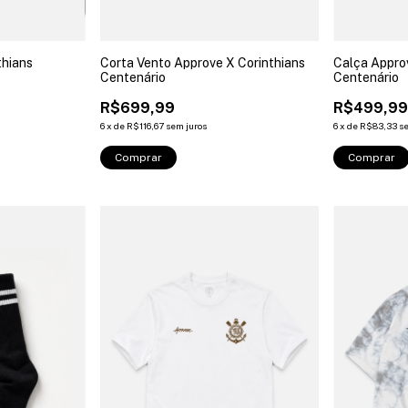
thians
Corta Vento Approve X Corinthians
Calça Appro
Centenário
Centenário
R$699,99
R$499,9
6
x
de
R$116,67
sem juros
6
x
de
R$83,33
s
Comprar
Comprar