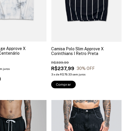
ge Approve X
Camisa Polo Slim Approve X
Centenário
Corinthians I Retro Preta
R$339,99
R$237,99
30
% OFF
m juros
3
x
de
R$79,33
sem juros
Comprar