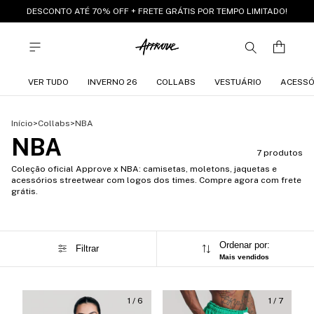
DESCONTO ATÉ 70% OFF + FRETE GRÁTIS POR TEMPO LIMITADO!
VER TUDO
INVERNO 26
COLLABS
VESTUÁRIO
ACESSÓ
Início
>
Collabs
>
NBA
NBA
7 produtos
Coleção oficial Approve x NBA: camisetas, moletons, jaquetas e
acessórios streetwear com logos dos times. Compre agora com frete
grátis.
Ordenar por:
Filtrar
Mais vendidos
1
/
6
1
/
7