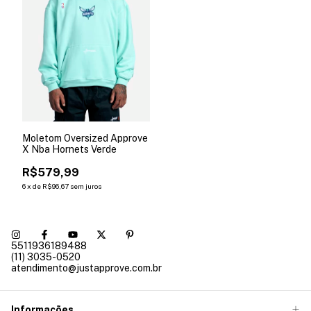
Moletom Oversized Approve
X Nba Hornets Verde
R$579,99
6
x
de
R$96,67
sem juros
5511936189488
(11) 3035-0520
atendimento@justapprove.com.br
Informações