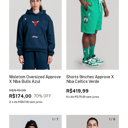
Moletom Oversized Approve
Shorts 9inches Approve X
X Nba Bulls Azul
Nba Celtics Verde
R$579,99
R$419,99
R$174,00
70
% OFF
6
x
de
R$70,00
sem juros
2
x
de
R$87,00
sem juros
1
/
7
1
/
6