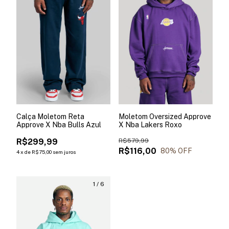
Calça Moletom Reta
Moletom Oversized Approve
Approve X Nba Bulls Azul
X Nba Lakers Roxo
R$299,99
R$579,99
R$116,00
80
% OFF
4
x
de
R$75,00
sem juros
1
/
6