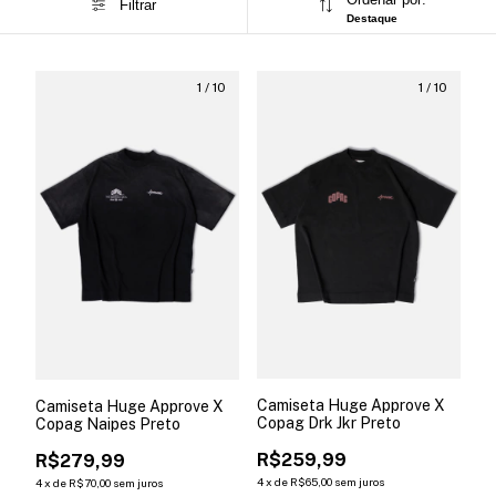
Filtrar
Destaque
1
/
10
1
/
10
Camiseta Huge Approve X
Camiseta Huge Approve X
Copag Drk Jkr Preto
Copag Naipes Preto
R$259,99
R$279,99
4
x
de
R$65,00
sem juros
4
x
de
R$70,00
sem juros