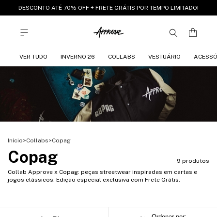
DESCONTO ATÉ 70% OFF + FRETE GRÁTIS POR TEMPO LIMITADO!
VER TUDO
INVERNO 26
COLLABS
VESTUÁRIO
ACESSÓ
Início
>
Collabs
>
Copag
Copag
9 produtos
Collab Approve x Copag: peças streetwear inspiradas em cartas e
jogos clássicos. Edição especial exclusiva com Frete Grátis.
Ordenar por: