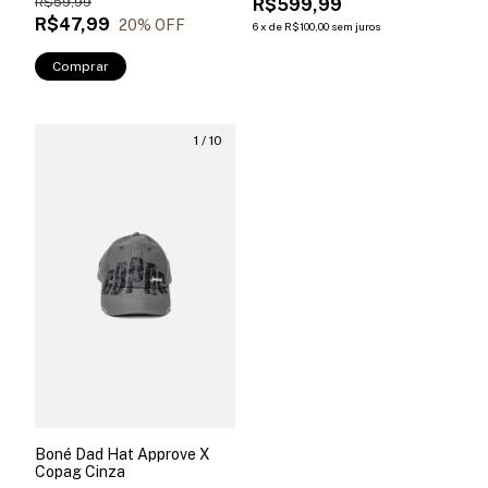
R$59,99
R$599,99
R$47,99
20
% OFF
6
x
de
R$100,00
sem juros
Comprar
1
/
10
Boné Dad Hat Approve X
Copag Cinza