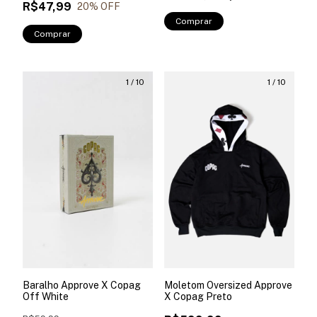
R$47,99
20
% OFF
Comprar
Comprar
1
/
10
1
/
10
Baralho Approve X Copag
Moletom Oversized Approve
Off White
X Copag Preto