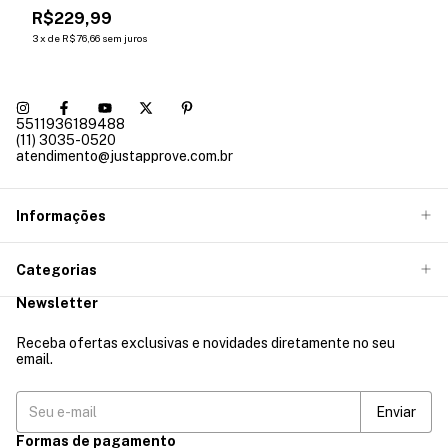
R$229,99
3
x
de
R$76,66
sem juros
5511936189488
(11) 3035-0520
atendimento@justapprove.com.br
Informações
Categorias
Newsletter
Receba ofertas exclusivas e novidades diretamente no seu
email.
Formas de pagamento