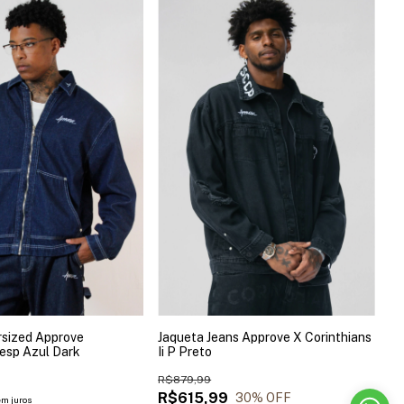
rsized Approve
Jaqueta Jeans Approve X Corinthians
esp Azul Dark
Ii P Preto
9
R$879,99
R$615,99
30
% OFF
em juros