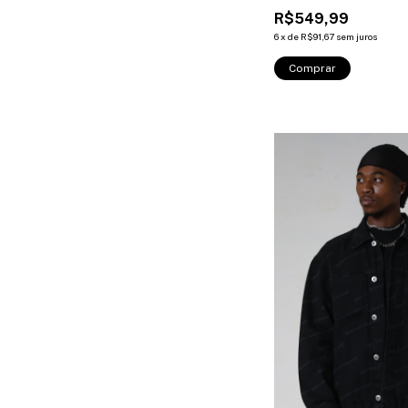
R$549,99
6
x
de
R$91,67
sem juros
Comprar