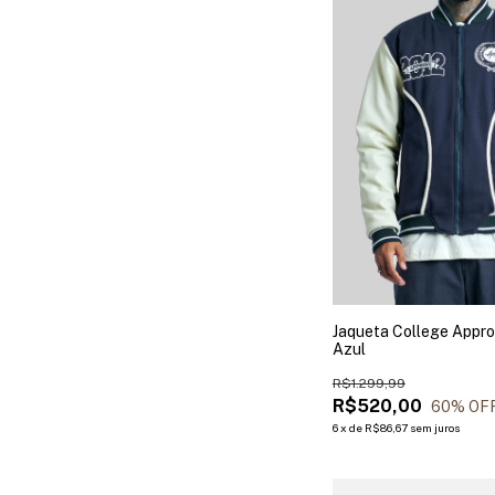
Jaqueta College Appr
Azul
R$1.299,99
R$520,00
60
% OF
6
x
de
R$86,67
sem juros