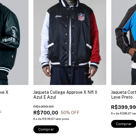
ve X
Jaqueta College Approve X Nfl II
Jaqueta Cor
Azul E Azul
Leve Preto
R$1.399,99
R$399,9
R$700,00
F
50
% OFF
6
x
de
R$66,67
se
6
x
de
R$116,67
sem juros
Comprar
Comprar