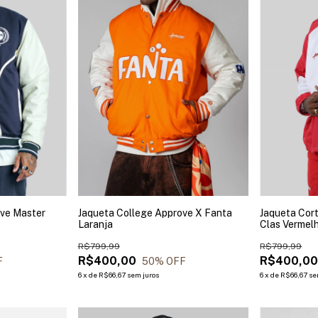
ove Master
Jaqueta College Approve X Fanta
Jaqueta Cort
Laranja
Clas Vermel
R$799,99
R$799,99
R$400,00
R$400,0
F
50
% OFF
6
x
de
R$66,67
sem juros
6
x
de
R$66,67
se