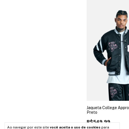
Jaqueta College Appr
Preto
R$549,99
Ao navegar por este site
você aceita o uso de cookies
para
6
x
de
R$91,67
sem juros