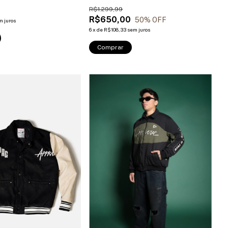
9
R$1.299,99
R$650,00
50
% OFF
m juros
6
x
de
R$108,33
sem juros
Comprar