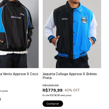
ta Vento Approve X Coco
Jaqueta College Approve X Grêmio
Preta
9
R$1.299,99
R$779,99
40
% OFF
m juros
6
x
de
R$130,00
sem juros
Comprar