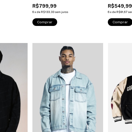
R$799,99
R$549,9
6
x
de
R$133,33
sem juros
6
x
de
R$91,67
se
Comprar
Comprar