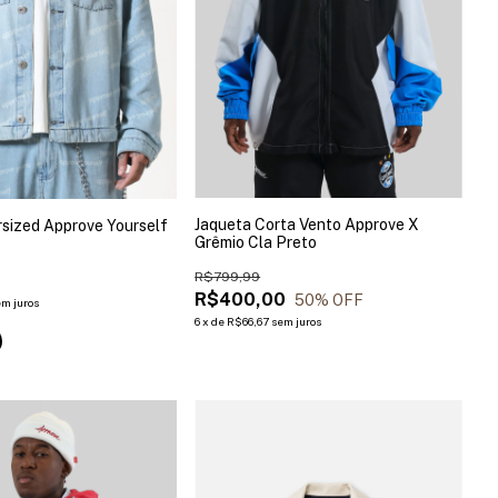
Jaqueta Corta Vento Approve X
rsized Approve Yourself
Grêmio Cla Preto
R$799,99
9
R$400,00
50
% OFF
em juros
6
x
de
R$66,67
sem juros