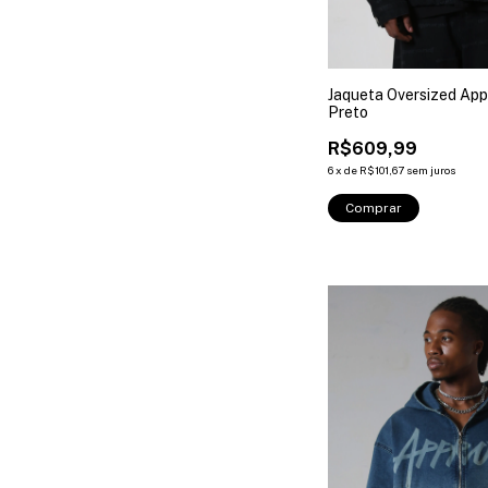
Jaqueta Oversized App
Preto
R$609,99
6
x
de
R$101,67
sem juros
Comprar