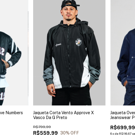
ove Numbers
Jaqueta Corta Vento Approve X
Jaqueta Ove
Vasco Da G Preto
Jeanswear P
R$799,99
R$699,9
R$559,99
30
% OFF
6
x
de
R$116,67
s