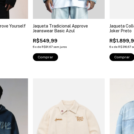
rove Yourself
Jaqueta Tradicional Approve
Jaqueta Col
Jeanswear Basic Azul
Joker Preto
R$549,99
R$1.899,
6
x
de
R$91,67
sem juros
6
x
de
R$316,67
s
Comprar
Comprar