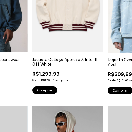
 Jeanswear
Jaqueta College Approve X Inter III
Jaqueta Ove
Off White
Azul
R$1.299,99
R$609,9
6
x
de
R$216,67
sem juros
6
x
de
R$101,67
s
Comprar
Comprar