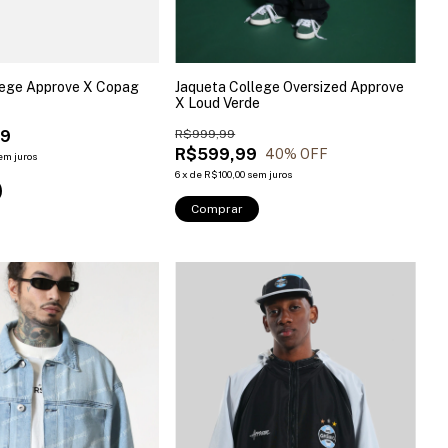
Jaqueta College Oversized Approve
lege Approve X Copag
X Loud Verde
R$999,99
99
R$599,99
40
% OFF
em juros
6
x
de
R$100,00
sem juros
Comprar