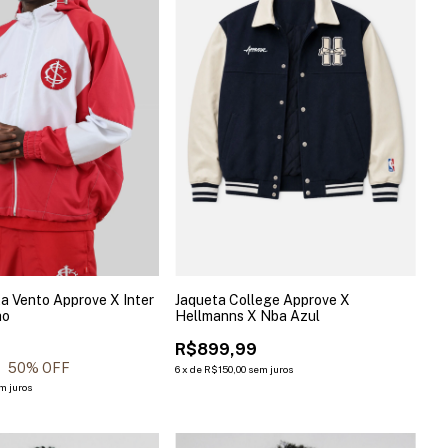
a Vento Approve X Inter
Jaqueta College Approve X
ho
Hellmanns X Nba Azul
R$899,99
0
50
% OFF
6
x
de
R$150,00
sem juros
m juros