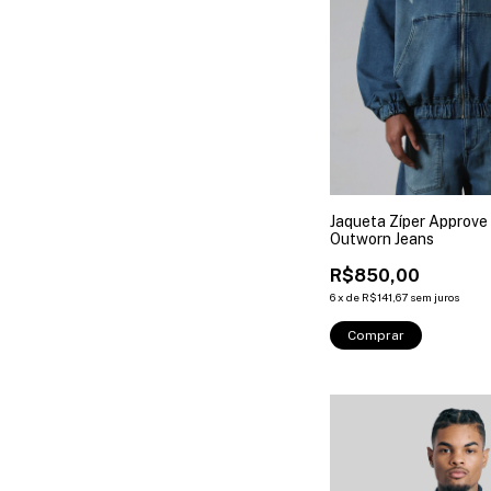
Jaqueta Zíper Approve
Outworn Jeans
R$850,00
6
x
de
R$141,67
sem juros
Comprar