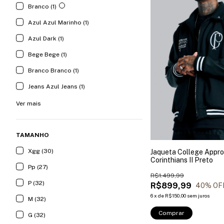
Branco (1)
Azul Azul Marinho (1)
Azul Dark (1)
Bege Bege (1)
Branco Branco (1)
Jeans Azul Jeans (1)
Ver mais
TAMANHO
Xgg (30)
Jaqueta College Appro
Corinthians II Preto
Pp (27)
R$1.499,99
P (32)
R$899,99
40
% OF
6
x
de
R$150,00
sem juros
M (32)
Comprar
G (32)