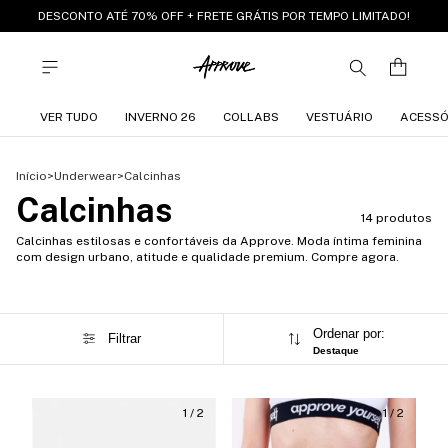
DESCONTO ATÉ 70% OFF + FRETE GRÁTIS POR TEMPO LIMITADO!
VER TUDO
INVERNO 26
COLLABS
VESTUÁRIO
ACESSÓ
Início
>
Underwear
>
Calcinhas
Calcinhas
14 produtos
Calcinhas estilosas e confortáveis da Approve. Moda íntima feminina
com design urbano, atitude e qualidade premium. Compre agora.
Ordenar por:
Filtrar
Destaque
1
/
2
1
/
2