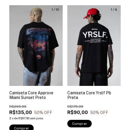
1
/
10
1
/
6
Camiseta Core Approve
Camiseta Core Yrslf Pb
Miami Sunset Preto
Preta
R$269,99
R$179,99
R$135,00
R$90,00
50
% OFF
50
% OFF
2
x
de
R$67,50
sem juros
Comprar
Comprar