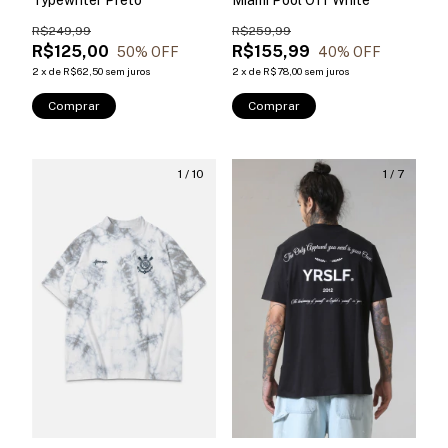
Typewriter Preto
Miami Pool Off White
R$249,99
R$259,99
R$125,00
R$155,99
50
% OFF
40
% OFF
2
x
de
R$62,50
sem juros
2
x
de
R$78,00
sem juros
Comprar
Comprar
1
/
10
1
/
7