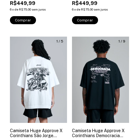
R$449,99
R$449,99
6
x
de
R$75,00
sem juros
6
x
de
R$75,00
sem juros
Comprar
Comprar
1
/
5
1
/
9
Camiseta Huge Approve X
Camiseta Huge Approve X
Corinthians São Jorge
Corinthians Democracia