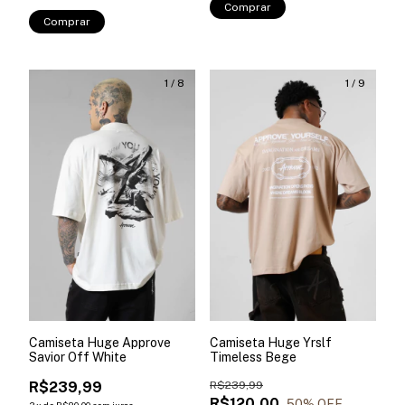
Comprar
Comprar
1
/
8
1
/
9
Camiseta Huge Approve
Camiseta Huge Yrslf
Savior Off White
Timeless Bege
R$239,99
R$239,99
R$120,00
50
% OFF