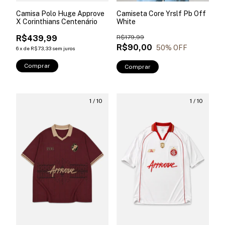
Camisa Polo Huge Approve
Camiseta Core Yrslf Pb Off
X Corinthians Centenário
White
R$439,99
R$179,99
R$90,00
50
% OFF
6
x
de
R$73,33
sem juros
Comprar
Comprar
1
/
10
1
/
10