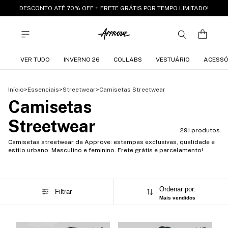
DESCONTO ATÉ 70% OFF + FRETE GRÁTIS POR TEMPO LIMITADO!
VER TUDO
INVERNO 26
COLLABS
VESTUÁRIO
ACESSÓ
Início
>
Essenciais
>
Streetwear
>
Camisetas Streetwear
Camisetas
Streetwear
291 produtos
Camisetas streetwear da Approve: estampas exclusivas, qualidade e
estilo urbano. Masculino e feminino. Frete grátis e parcelamento!
Ordenar por:
Filtrar
Mais vendidos