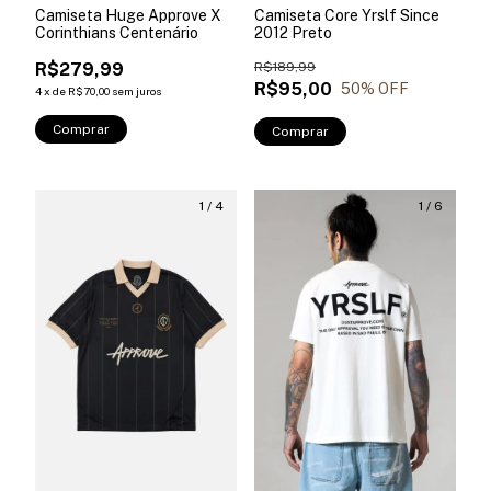
Camiseta Huge Approve X
Camiseta Core Yrslf Since
Corinthians Centenário
2012 Preto
R$279,99
R$189,99
R$95,00
50
% OFF
4
x
de
R$70,00
sem juros
Comprar
Comprar
1
/
4
1
/
6