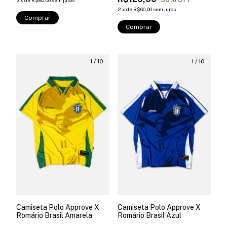
3
x
de
R$80,00
sem juros
2
x
de
R$60,00
sem juros
Comprar
Comprar
1
/
10
1
/
10
Camiseta Polo Approve X
Camiseta Polo Approve X
Romário Brasil Amarela
Romário Brasil Azul