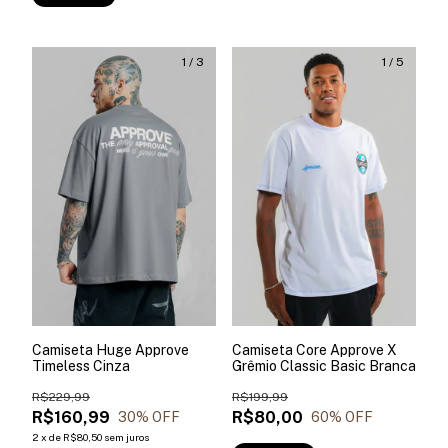
1
/
3
1
/
5
Camiseta Huge Approve
Camiseta Core Approve X
Timeless Cinza
Grêmio Classic Basic Branca
R$229,99
R$199,99
R$160,99
R$80,00
30
% OFF
60
% OFF
2
x
de
R$80,50
sem juros