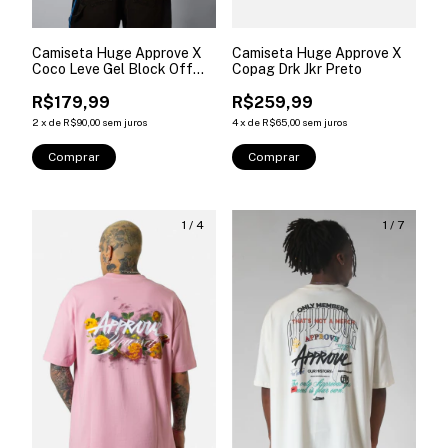
Camiseta Huge Approve X
Camiseta Huge Approve X
Coco Leve Gel Block Off
Copag Drk Jkr Preto
White
R$179,99
R$259,99
2
x
de
R$90,00
sem juros
4
x
de
R$65,00
sem juros
Comprar
Comprar
1
/
4
1
/
7