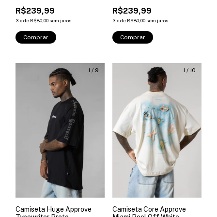
Branca
Preta
R$239,99
R$239,99
3
x
de
R$80,00
sem juros
3
x
de
R$80,00
sem juros
Comprar
Comprar
1
/
9
1
/
10
Camiseta Huge Approve
Camiseta Core Approve