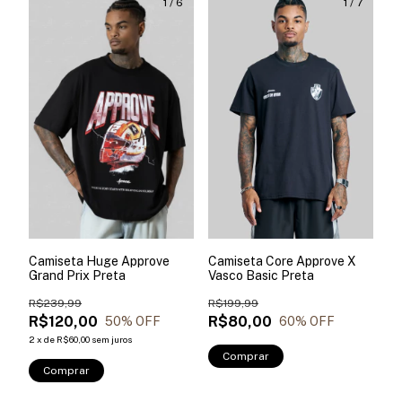
1
/
6
1
/
7
Camiseta Huge Approve
Camiseta Core Approve X
Grand Prix Preta
Vasco Basic Preta
R$239,99
R$199,99
R$120,00
R$80,00
50
% OFF
60
% OFF
2
x
de
R$60,00
sem juros
Comprar
Comprar