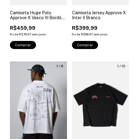
Camiseta Huge Polo
Camiseta Jersey Approve X
Approve X Vasco III Bordô
Inter II Branco
1898
R$459,99
R$399,99
6
x
de
R$76,67
sem juros
6
x
de
R$66,67
sem juros
Comprar
Comprar
1
/
8
1
/
10