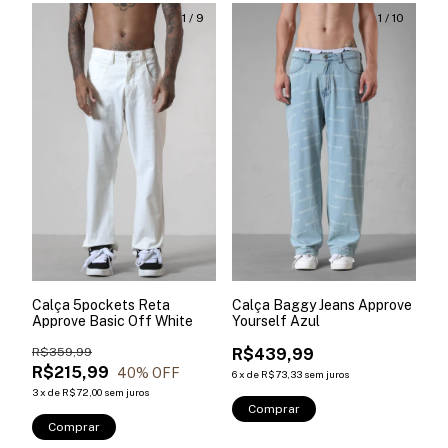
1
/
9
1
/
10
Calça 5pockets Reta
Calça Baggy Jeans Approve
Approve Basic Off White
Yourself Azul
R$359,99
R$439,99
R$215,99
40
% OFF
6
x
de
R$73,33
sem juros
3
x
de
R$72,00
sem juros
Comprar
Comprar