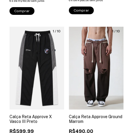
6
x
de
R$80,00
sem juros
6
x
de
R$100,00
sem juros
Comprar
Comprar
1
/
10
1
/
10
Calça Reta Approve X
Calça Reta Approve Ground
Vasco III Preto
Marrom
R$599,99
R$490,00