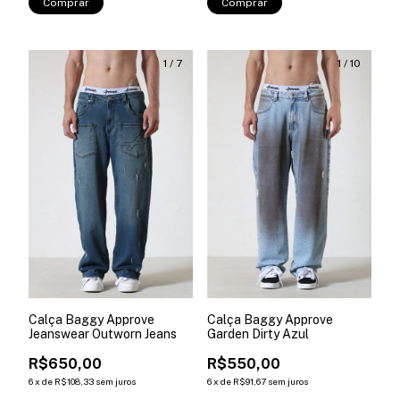
Comprar
Comprar
1
/
7
1
/
10
Calça Baggy Approve
Calça Baggy Approve
Jeanswear Outworn Jeans
Garden Dirty Azul
R$650,00
R$550,00
6
x
de
R$108,33
sem juros
6
x
de
R$91,67
sem juros