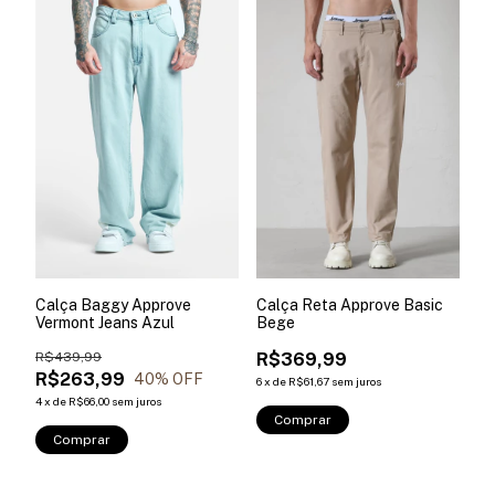
Calça Baggy Approve
Calça Reta Approve Basic
Vermont Jeans Azul
Bege
R$439,99
R$369,99
R$263,99
40
% OFF
6
x
de
R$61,67
sem juros
4
x
de
R$66,00
sem juros
Comprar
Comprar