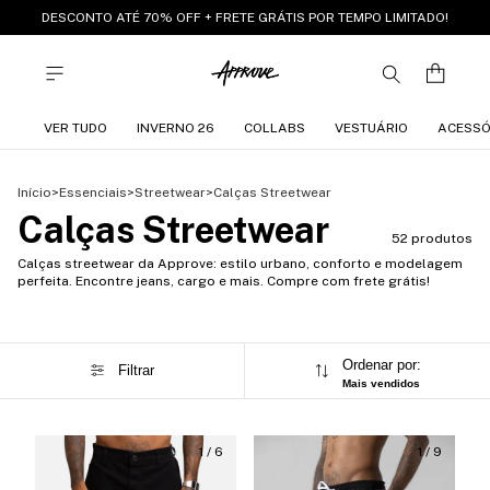
DESCONTO ATÉ 70% OFF + FRETE GRÁTIS POR TEMPO LIMITADO!
VER TUDO
INVERNO 26
COLLABS
VESTUÁRIO
ACESSÓ
Início
>
Essenciais
>
Streetwear
>
Calças Streetwear
Calças Streetwear
52 produtos
Calças streetwear da Approve: estilo urbano, conforto e modelagem
perfeita. Encontre jeans, cargo e mais. Compre com frete grátis!
Ordenar por:
Filtrar
Mais vendidos
1
/
6
1
/
9