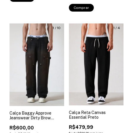
Comprar
1
/
10
1
/
4
Calça Reta Canvas
Calça Baggy Approve
Essential Preto
Jeanswear Dirty Brow
Marrom
R$479,99
R$600,00