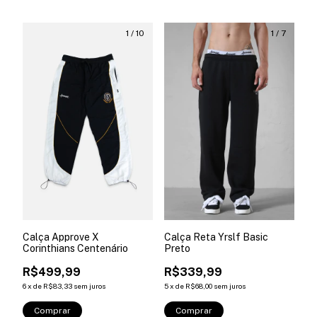
1
/
10
1
/
7
Calça Approve X
Calça Reta Yrslf Basic
Corinthians Centenário
Preto
R$499,99
R$339,99
6
x
de
R$83,33
sem juros
5
x
de
R$68,00
sem juros
Comprar
Comprar