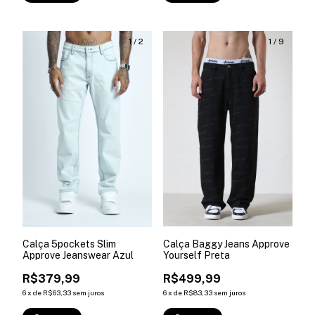
1
/
2
1
/
9
Calça 5pockets Slim
Calça Baggy Jeans Approve
Approve Jeanswear Azul
Yourself Preta
R$379,99
R$499,99
6
x
de
R$63,33
sem juros
6
x
de
R$83,33
sem juros