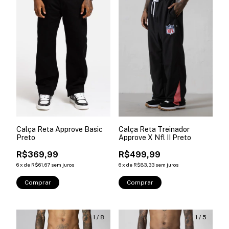
Calça Reta Approve Basic
Calça Reta Treinador
Preto
Approve X Nfl II Preto
R$369,99
R$499,99
6
x
de
R$61,67
sem juros
6
x
de
R$83,33
sem juros
Comprar
Comprar
1
/
8
1
/
5