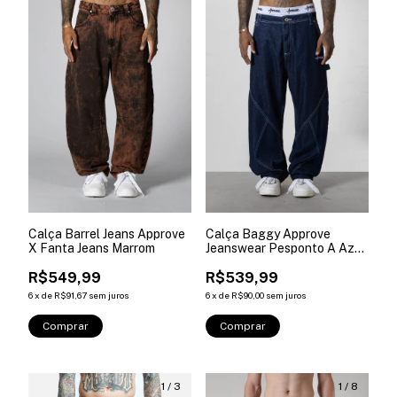
Calça Barrel Jeans Approve
Calça Baggy Approve
X Fanta Jeans Marrom
Jeanswear Pesponto A Azul
Dark
R$549,99
R$539,99
6
x
de
R$91,67
sem juros
6
x
de
R$90,00
sem juros
Comprar
Comprar
1
/
3
1
/
8