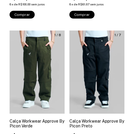
6
x
de
R$100,00
sem juros
6
x
de
R$81,67
sem juros
Comprar
Comprar
1
/
8
1
/
7
Calça Workwear Approve By
Calça Workwear Approve By
Picon Verde
Picon Preto