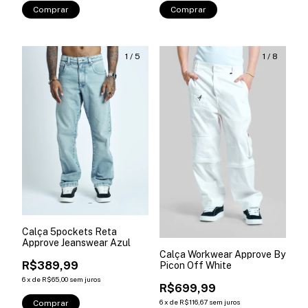
Comprar
Comprar
1
/
5
1
/
8
Calça 5pockets Reta
Approve Jeanswear Azul
Calça Workwear Approve By
R$389,99
Picon Off White
6
x
de
R$65,00
sem juros
R$699,99
6
x
de
R$116,67
sem juros
Comprar