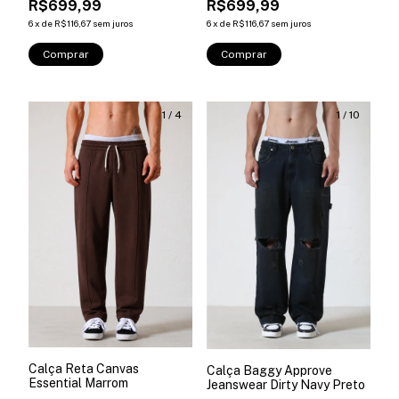
R$699,99
R$699,99
6
x
de
R$116,67
sem juros
6
x
de
R$116,67
sem juros
Comprar
Comprar
1
/
4
1
/
10
Calça Reta Canvas
Calça Baggy Approve
Essential Marrom
Jeanswear Dirty Navy Preto