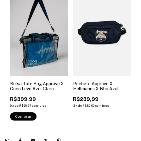
Bolsa Tote Bag Approve X
Pochete Approve X
Coco Leve Azul Claro
Hellmanns X Nba Azul
R$399,99
R$239,99
6
x
de
R$66,67
sem juros
3
x
de
R$80,00
sem juros
Comprar