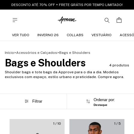
DESCONTO ATÉ 70% OFF + FRETE GRÁTIS POR TEMPO LIMITADO!
VER TUDO
INVERNO 26
COLLABS
VESTUÁRIO
ACESSÓ
Início
>
Acessórios e Calçados
>
Bags e Shoulders
Bags e Shoulders
4 produtos
Shoulder bags e tote bags da Approve para o dia a dia. Modelos
exclusivos com espaço, estilo urbano e praticidade. Compre agora.
Ordenar por:
Filtrar
Destaque
1
/
10
1
/
5