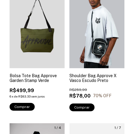
Bolsa Tote Bag Approve
Shoulder Bag Approve X
Garden Stamp Verde
Vasco Escudo Preto
R$499,99
R$259,99
R$78,00
70
% OFF
6
x
de
R$83,33
sem juros
Comprar
Comprar
1
/
4
1
/
7