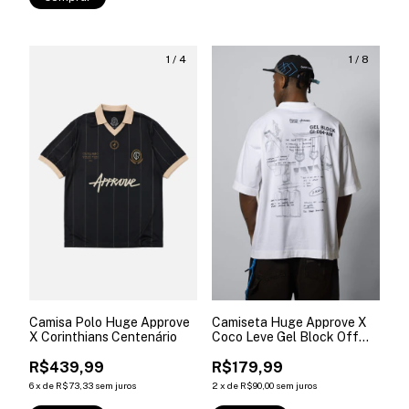
1
/
4
1
/
8
Camisa Polo Huge Approve
Camiseta Huge Approve X
X Corinthians Centenário
Coco Leve Gel Block Off
White
R$439,99
R$179,99
6
x
de
R$73,33
sem juros
2
x
de
R$90,00
sem juros