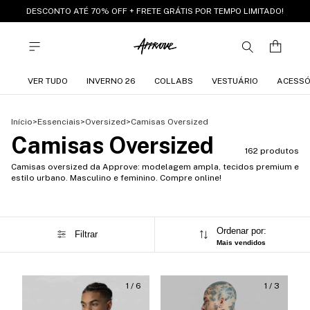
DESCONTO ATÉ 70% OFF + FRETE GRÁTIS POR TEMPO LIMITADO!
VER TUDO
INVERNO 26
COLLABS
VESTUÁRIO
ACESSÓ
Início
>
Essenciais
>
Oversized
>
Camisas Oversized
Camisas Oversized
162 produtos
Camisas oversized da Approve: modelagem ampla, tecidos premium e
estilo urbano. Masculino e feminino. Compre online!
Ordenar por:
Filtrar
Mais vendidos
1
/
6
1
/
3