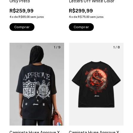
Only Preto
Letters Off White Color
R$259,99
R$299,99
4
x
de
R$65,00
sem juros
4
x
de
R$75,00
sem juros
Comprar
Comprar
1
/
9
1
/
8
Camiseta Huge Approve X
Camiseta Huge Approve X