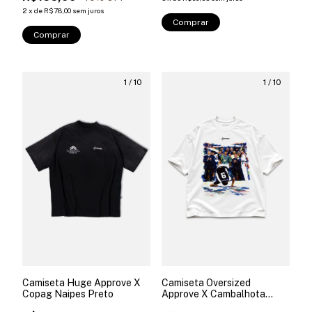
2
x
de
R$78,00
sem juros
Comprar
Comprar
1
/
10
1
/
10
Camiseta Oversized
Camiseta Huge Approve X
Approve X Cambalhota
Copag Naipes Preto
2002