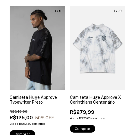
1
/
9
1
/
10
Camiseta Huge Approve
Camiseta Huge Approve X
Typewriter Preto
Corinthians Centenário
R$249,99
R$279,99
R$125,00
50
% OFF
4
x
de
R$70,00
sem juros
2
x
de
R$62,50
sem juros
Comprar
Comprar