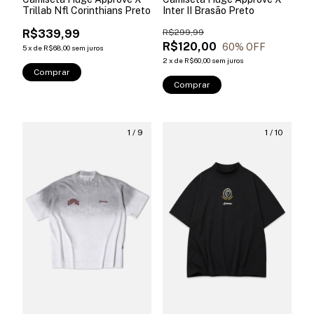
Trillab Nfl Corinthians Preto
Inter II Brasão Preto
R$339,99
R$299,99
R$120,00
60
% OFF
5
x
de
R$68,00
sem juros
2
x
de
R$60,00
sem juros
Comprar
Comprar
1
/
9
1
/
10