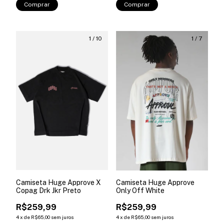
Comprar
Comprar
1
/
10
1
/
7
Camiseta Huge Approve X
Camiseta Huge Approve
Copag Drk Jkr Preto
Only Off White
R$259,99
R$259,99
4
x
de
R$65,00
sem juros
4
x
de
R$65,00
sem juros