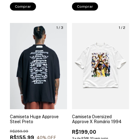
Comprar
Comprar
1
/
3
1
/
2
Camiseta Huge Approve
Camiseta Oversized
Steel Preto
Approve X Romário 1994
R$259,99
R$199,00
R$155,99
40
% OFF
3
x
de
R$66,33
sem juros