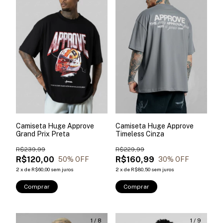
Camiseta Huge Approve
Camiseta Huge Approve
Grand Prix Preta
Timeless Cinza
R$239,99
R$229,99
R$120,00
R$160,99
50
% OFF
30
% OFF
2
x
de
R$60,00
sem juros
2
x
de
R$80,50
sem juros
Comprar
Comprar
1
/
8
1
/
9