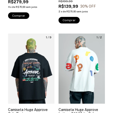
R$199,99
R$279,99
R$139,99
30
% OFF
4
x
de
R$70,00
sem juros
2
x
de
R$70,00
sem juros
Comprar
Comprar
1
/
9
1
/
2
Camiseta Huge Approve
Camiseta Huge Approve