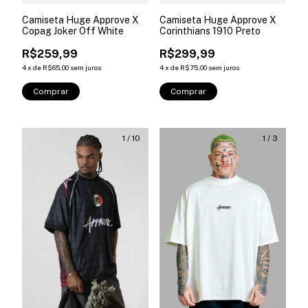
Camiseta Huge Approve X
Camiseta Huge Approve X
Corinthians 1910 Preto
Copag Joker Off White
R$299,99
R$259,99
4
x
de
R$75,00
sem juros
4
x
de
R$65,00
sem juros
Comprar
Comprar
1
/
10
1
/
3