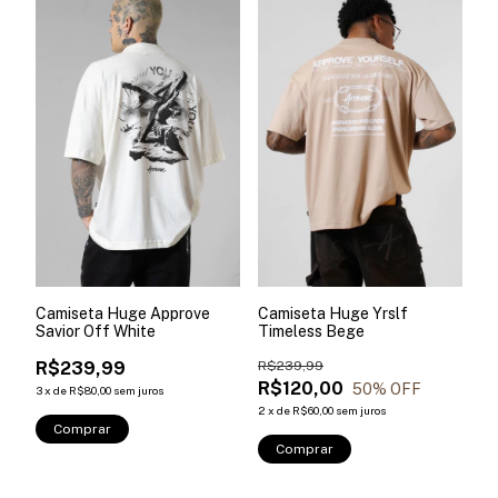
Camiseta Huge Approve
Camiseta Huge Yrslf
Savior Off White
Timeless Bege
R$239,99
R$239,99
R$120,00
50
% OFF
3
x
de
R$80,00
sem juros
2
x
de
R$60,00
sem juros
Comprar
Comprar