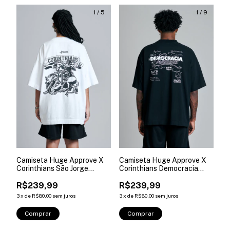
1
/
5
1
/
9
Camiseta Huge Approve X
Camiseta Huge Approve X
Corinthians São Jorge
Corinthians Democracia
Branca
Preta
R$239,99
R$239,99
3
x
de
R$80,00
sem juros
3
x
de
R$80,00
sem juros
Comprar
Comprar