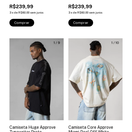
Branca
Preta
R$239,99
R$239,99
3
x
de
R$80,00
sem juros
3
x
de
R$80,00
sem juros
Comprar
Comprar
1
/
9
1
/
10
Camiseta Huge Approve
Camiseta Core Approve