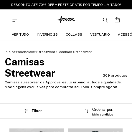
DESCONTO ATÉ 70% OFF + FRETE GRÁTIS POR TEMPO LIMITADO!
VER TUDO
INVERNO 26
COLLABS
VESTUÁRIO
ACESSÓ
Início
>
Essenciais
>
Streetwear
>
Camisas Streetwear
Camisas
Streetwear
309 produtos
Camisas streetwear da Approve: estilo urbano, atitude e qualidade.
Modelagens exclusivas para completar seu look. Compre agora!
Ordenar por:
Filtrar
Mais vendidos