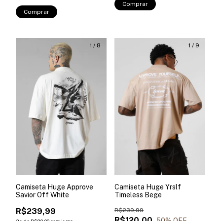
Comprar
Comprar
1
/
8
1
/
9
Camiseta Huge Approve
Camiseta Huge Yrslf
Savior Off White
Timeless Bege
R$239,99
R$239,99
R$120,00
50
% OFF