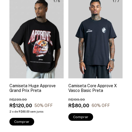
1
/
6
1
/
7
Camiseta Huge Approve
Camiseta Core Approve X
Grand Prix Preta
Vasco Basic Preta
R$239,99
R$199,99
R$120,00
R$80,00
50
% OFF
60
% OFF
2
x
de
R$60,00
sem juros
Comprar
Comprar