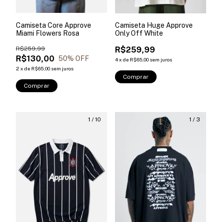
Camiseta Core Approve
Camiseta Huge Approve
Miami Flowers Rosa
Only Off White
R$259,99
R$259,99
R$130,00
50
% OFF
4
x
de
R$65,00
sem juros
2
x
de
R$65,00
sem juros
Comprar
Comprar
1
/
10
1
/
3