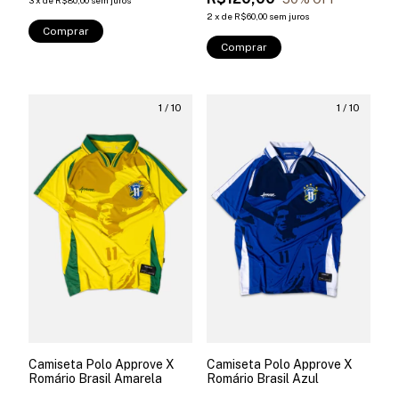
3
x
de
R$80,00
sem juros
2
x
de
R$60,00
sem juros
Comprar
Comprar
1
/
10
1
/
10
Camiseta Polo Approve X
Camiseta Polo Approve X
Romário Brasil Amarela
Romário Brasil Azul