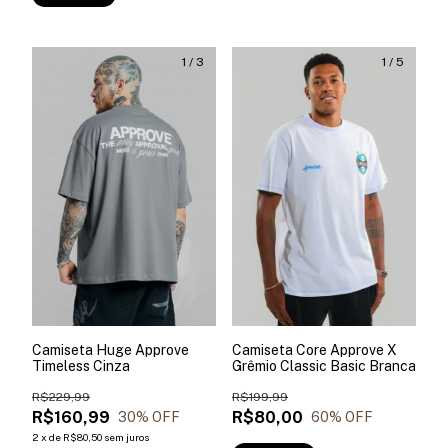
1
/
3
1
/
5
Camiseta Huge Approve
Camiseta Core Approve X
Timeless Cinza
Grêmio Classic Basic Branca
R$229,99
R$199,99
R$160,99
R$80,00
30
% OFF
60
% OFF
2
x
de
R$80,50
sem juros