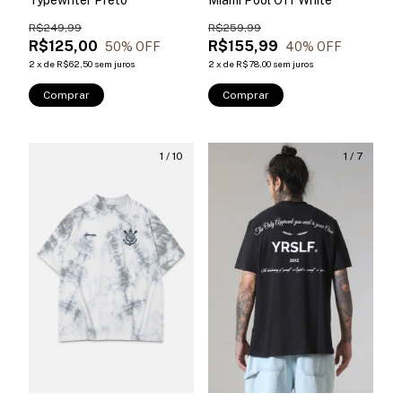
Typewriter Preto
Miami Pool Off White
R$249,99
R$259,99
R$125,00
R$155,99
50
% OFF
40
% OFF
2
x
de
R$62,50
sem juros
2
x
de
R$78,00
sem juros
Comprar
Comprar
1
/
10
1
/
7