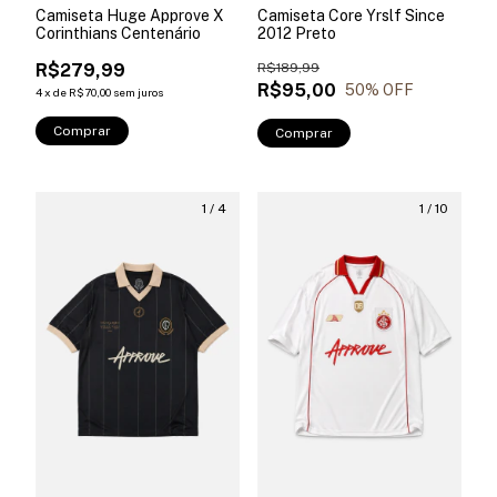
Camiseta Huge Approve X
Camiseta Core Yrslf Since
Corinthians Centenário
2012 Preto
R$279,99
R$189,99
R$95,00
50
% OFF
4
x
de
R$70,00
sem juros
Comprar
Comprar
1
/
4
1
/
10