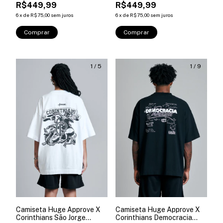
R$449,99
R$449,99
6
x
de
R$75,00
sem juros
6
x
de
R$75,00
sem juros
Comprar
Comprar
1
/
5
1
/
9
Camiseta Huge Approve X
Camiseta Huge Approve X
Corinthians São Jorge
Corinthians Democracia