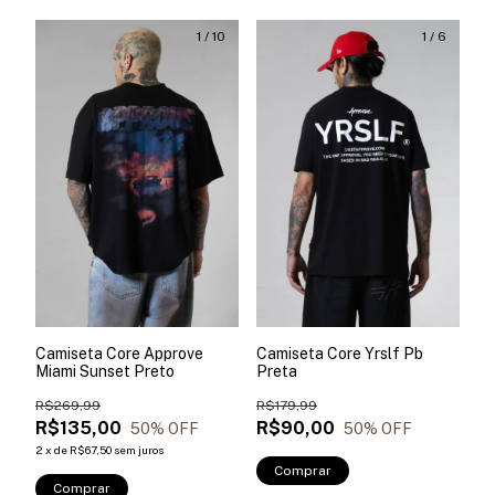
1
/
10
1
/
6
Camiseta Core Approve
Camiseta Core Yrslf Pb
Miami Sunset Preto
Preta
R$269,99
R$179,99
R$135,00
R$90,00
50
% OFF
50
% OFF
2
x
de
R$67,50
sem juros
Comprar
Comprar