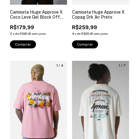
Camiseta Huge Approve X
Camiseta Huge Approve X
Coco Leve Gel Block Off
Copag Drk Jkr Preto
White
R$179,99
R$259,99
2
x
de
R$90,00
sem juros
4
x
de
R$65,00
sem juros
Comprar
Comprar
1
/
4
1
/
7