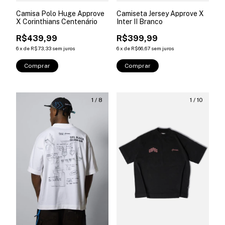
Camisa Polo Huge Approve
Camiseta Jersey Approve X
X Corinthians Centenário
Inter II Branco
R$439,99
R$399,99
6
x
de
R$73,33
sem juros
6
x
de
R$66,67
sem juros
Comprar
Comprar
1
/
8
1
/
10