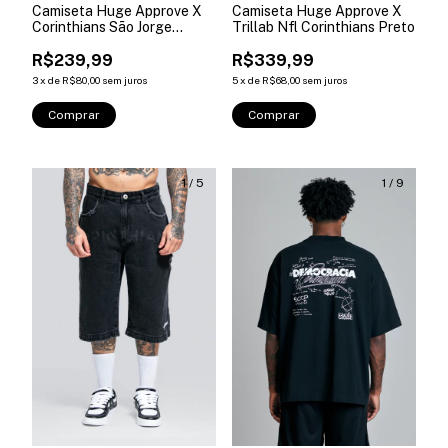
Camiseta Huge Approve X
Camiseta Huge Approve X
Corinthians São Jorge
Trillab Nfl Corinthians Preto
Branca
R$239,99
R$339,99
3
x
de
R$80,00
sem juros
5
x
de
R$68,00
sem juros
Comprar
Comprar
1
/
5
1
/
9