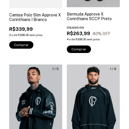
Bermuda Approve X
Camisa Polo Slim Approve X
Corinthians SCCP Preto
Corinthians I Branco
R$439,99
R$339,99
R$263,99
40
% OFF
5
x
de
R$68,00
sem juros
4
x
de
R$66,00
sem juros
Comprar
Comprar
1
/
5
1
/
6