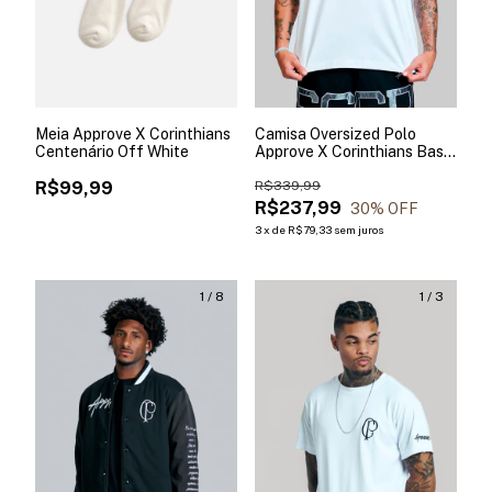
Meia Approve X Corinthians
Camisa Oversized Polo
Centenário Off White
Approve X Corinthians Basic
Branca
R$99,99
R$339,99
R$237,99
30
% OFF
3
x
de
R$79,33
sem juros
1
/
8
1
/
3