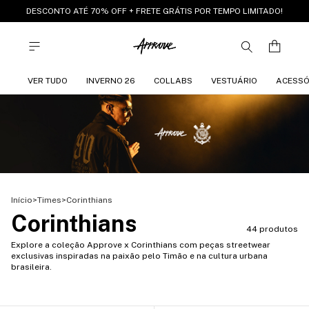
DESCONTO ATÉ 70% OFF + FRETE GRÁTIS POR TEMPO LIMITADO!
VER TUDO
INVERNO 26
COLLABS
VESTUÁRIO
ACESSÓ
Início
>
Times
>
Corinthians
Corinthians
44 produtos
Explore a coleção Approve x Corinthians com peças streetwear
exclusivas inspiradas na paixão pelo Timão e na cultura urbana
brasileira.