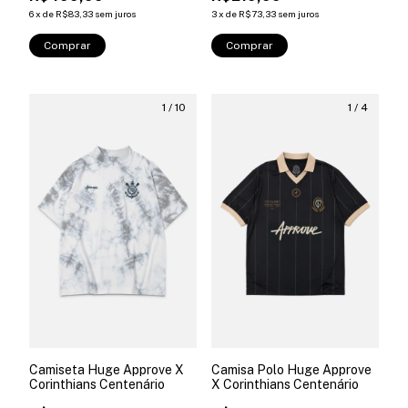
6
x
de
R$83,33
sem juros
3
x
de
R$73,33
sem juros
Comprar
Comprar
1
/
10
1
/
4
Camiseta Huge Approve X
Camisa Polo Huge Approve
Corinthians Centenário
X Corinthians Centenário