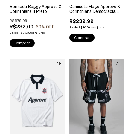
Bermuda Baggy Approve X
Camiseta Huge Approve X
Corinthians II Preto
Corinthians Democracia
Preta
R$579,99
R$239,99
R$232,00
60
% OFF
3
x
de
R$80,00
sem juros
3
x
de
R$77,33
sem juros
Comprar
Comprar
1
/
9
1
/
4