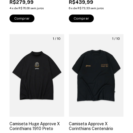
R$279,99
R$439,99
4
x
de
R$70,00
sem juros
6
x
de
R$73,33
sem juros
Comprar
Comprar
1
/
10
1
/
10
Camiseta Huge Approve X
Camiseta Approve X
Corinthians 1910 Preto
Corinthians Centenário