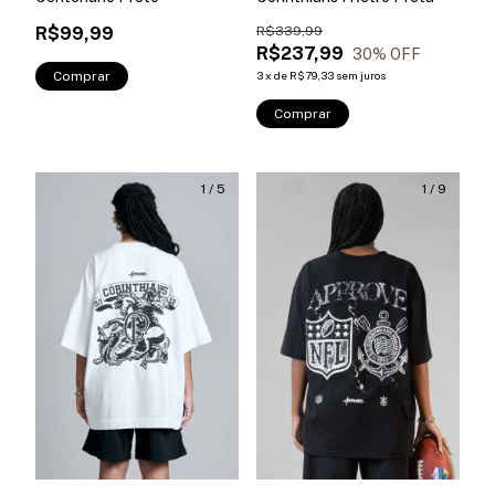
R$99,99
R$339,99
R$237,99
30
% OFF
Comprar
3
x
de
R$79,33
sem juros
Comprar
1
/
5
1
/
9