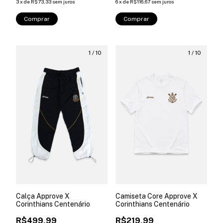
3
x
de
R$73,33
sem juros
6
x
de
R$116,67
sem juros
Comprar
Comprar
1
/
10
1
/
10
Calça Approve X
Camiseta Core Approve X
Corinthians Centenário
Corinthians Centenário
R$499,99
R$219,99