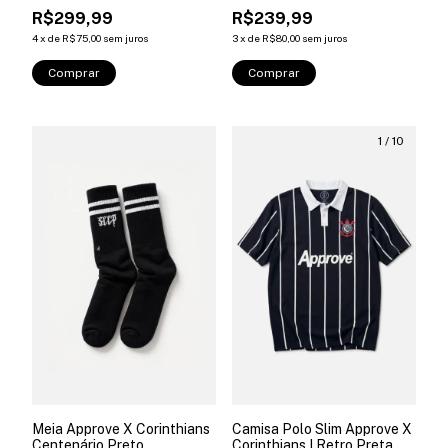
R$299,99
R$239,99
4
x
de
R$75,00
sem juros
3
x
de
R$80,00
sem juros
Comprar
Comprar
1
/
10
Meia Approve X Corinthians
Camisa Polo Slim Approve X
Centenário Preto
Corinthians I Retro Preta