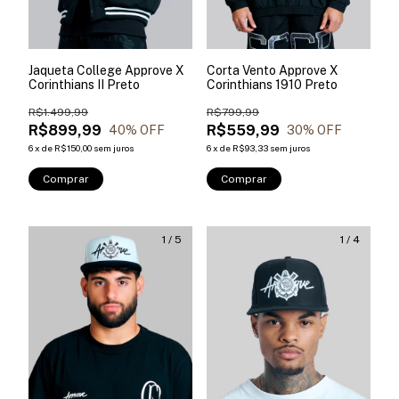
Jaqueta College Approve X
Corta Vento Approve X
Corinthians II Preto
Corinthians 1910 Preto
R$1.499,99
R$799,99
R$899,99
R$559,99
40
% OFF
30
% OFF
6
x
de
R$150,00
sem juros
6
x
de
R$93,33
sem juros
Comprar
Comprar
1
/
5
1
/
4