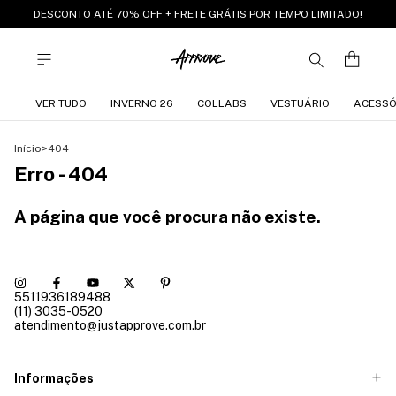
DESCONTO ATÉ 70% OFF + FRETE GRÁTIS POR TEMPO LIMITADO!
VER TUDO
INVERNO 26
COLLABS
VESTUÁRIO
ACESSÓ
Início
>
404
Erro - 404
A página que você procura não existe.
5511936189488
(11) 3035-0520
atendimento@justapprove.com.br
Informações