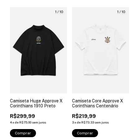
1
/
10
1
/
10
Camiseta Huge Approve X
Camiseta Core Approve X
Corinthians 1910 Preto
Corinthians Centenário
R$299,99
R$219,99
4
x
de
R$75,00
sem juros
3
x
de
R$73,33
sem juros
Comprar
Comprar