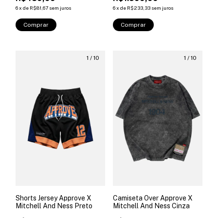
6
x
de
R$81,67
sem juros
6
x
de
R$233,33
sem juros
Comprar
Comprar
1
/
10
1
/
10
Shorts Jersey Approve X
Camiseta Over Approve X
Mitchell And Ness Preto
Mitchell And Ness Cinza