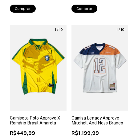
Comprar
Comprar
1
/
10
1
/
10
Camiseta Polo Approve X
Camisa Legacy Approve
Romário Brasil Amarela
Mitchell And Ness Branco
R$449,99
R$1.199,99