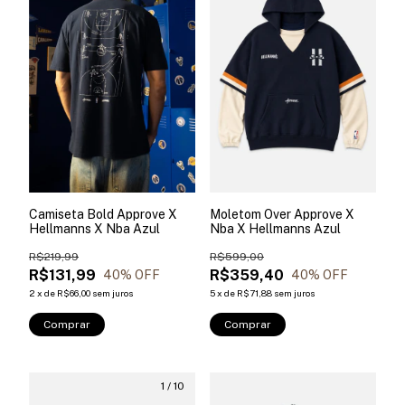
Camiseta Bold Approve X
Moletom Over Approve X
Hellmanns X Nba Azul
Nba X Hellmanns Azul
R$219,99
R$599,00
R$131,99
R$359,40
40
% OFF
40
% OFF
2
x
de
R$66,00
sem juros
5
x
de
R$71,88
sem juros
Comprar
Comprar
1
/
10