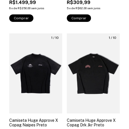
R$1.499,99
R$309,99
6
x
de
R$250,00
sem juros
5
x
de
R$62,00
sem juros
Comprar
Comprar
1
/
10
1
/
10
Camiseta Huge Approve X
Camiseta Huge Approve X
Copag Drk Jkr Preto
Copag Naipes Preto