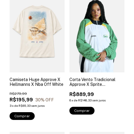
Camiseta Huge Approve X
Corta Vento Tradicional
Hellmanns X Nba Off White
Approve X Sprite
Branco+vermelho
R$279,99
R$889,99
R$195,99
30
% OFF
6
x
de
R$148,33
sem juros
3
x
de
R$65,33
sem juros
Comprar
Comprar