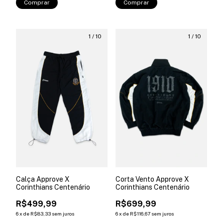
Comprar
Comprar
1
/
10
1
/
10
Calça Approve X
Corta Vento Approve X
Corinthians Centenário
Corinthians Centenário
R$499,99
R$699,99
6
x
de
R$83,33
sem juros
6
x
de
R$116,67
sem juros