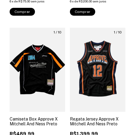
6
x
de
R$75,00
sem juros
6
x
de
R$200,00
sem juros
Comprar
Comprar
1
/
10
1
/
10
Camiseta Box Approve X
Regata Jersey Approve X
Mitchell And Ness Preto
Mitchell And Ness Preto
R$489,99
R$1.399,99