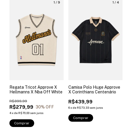
1
/
9
1
/
4
Regata Tricot Approve X
Camisa Polo Huge Approve
Hellmanns X Nba Off White
X Corinthians Centenário
R$399,99
R$439,99
R$279,99
30
% OFF
6
x
de
R$73,33
sem juros
4
x
de
R$70,00
sem juros
Comprar
Comprar