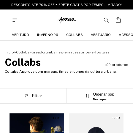
DESCONTO ATÉ 70% OFF + FRETE GRÁTIS POR TEMPO LIMITADO!
VER TUDO
INVERNO 26
COLLABS
VESTUÁRIO
ACESSÓ
Início
>
Collabs
>
breadcrumbs.new-eraacessorios-e-footwear
Collabs
192 produtos
Collabs Approve com marcas, times e ícones da cultura urbana.
Ordenar por:
Filtrar
Destaque
1
/
10
1
/
10