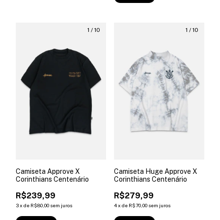
1
/
10
1
/
10
Camiseta Approve X
Camiseta Huge Approve X
Corinthians Centenário
Corinthians Centenário
R$239,99
R$279,99
3
x
de
R$80,00
sem juros
4
x
de
R$70,00
sem juros