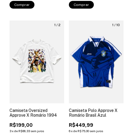
Comprar
Comprar
1
/
2
1
/
10
Camiseta Oversized
Camiseta Polo Approve X
Approve X Romário 1994
Romário Brasil Azul
R$199,00
R$449,99
3
x
de
R$66,33
sem juros
6
x
de
R$75,00
sem juros